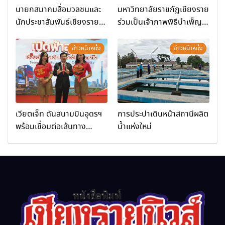
นายกสมาคมสื่อมวลชนและ
มหาวิทยาลัยราชภัฏเชียงราย
นักประชาสัมพันธ์เชียงราย
ร่วมเป็นเจ้าภาพพิธีบำเพ็ญ
ร่วมในกิจกรรมที่ สำนักงาน
กุศล พร้อมน้อมสำนึกในพระ
การท่องเที่ยวและกีฬาจังหวัด
มหากรุณาธิคุณ
ข่าวหน้าหนึ่ง
ข่าวหน้าหนึ่ง
เชียงราย จัดกิจกรรมอบรม
“การพัฒนาศักยภาพผู้
ประกอบการและเครือข่าย
ธุรกิจ Wellness สู่การ
เติบโตอย่างยั่งยืน (Chiang
เวียตเจ็ท ดันสนามบินอุดรฯ
การประปาเดินหน้าสถานีผลิต
Rai Wellness Business
พร้อมเชื่อมต่อเส้นทาง
น้ำแห่งใหม่
Academy)”
นานาชาติ