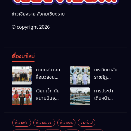
ข่าวเชียงราย สังคมเชียงราย
© copyright 2026
เรื่องมาใหม่
นายกสมาคม
มหาวิทยาลัย
สื่อมวลชน
ราชภัฏ
และนัก
เชียงราย
เวียตเจ็ท ดัน
การประปา
ประชาสัมพันธ์
ร่วมเป็นเจ้า
สนามบินอุ
เดินหน้า
เชียงราย
ภาพพิธี
ดรฯ พร้อม
สถานีผลิตน้ำ
ร่วมใน
บำเพ็ญกุศล
เชื่อมต่อเส้น
แห่งใหม่
กิจกรรมที่
พร้อมน้อม
ทางนานาชาติ
สำนักงาน
สำนึกในพระ
ข่าว มฟล.
ข่าว มร. ชร.
ข่าว อบจ.
ข่าวทั่วไป
การท่องเที่ยว
มหากรุณาธิคุณ