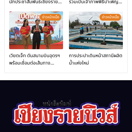
นักประชาสัมพันธ์เชียงราย
ร่วมเป็นเจ้าภาพพิธีบำเพ็ญ
ร่วมในกิจกรรมที่ สำนักงาน
กุศล พร้อมน้อมสำนึกในพระ
การท่องเที่ยวและกีฬาจังหวัด
มหากรุณาธิคุณ
ข่าวหน้าหนึ่ง
ข่าวหน้าหนึ่ง
เชียงราย จัดกิจกรรมอบรม
“การพัฒนาศักยภาพผู้
ประกอบการและเครือข่าย
ธุรกิจ Wellness สู่การ
เติบโตอย่างยั่งยืน (Chiang
เวียตเจ็ท ดันสนามบินอุดรฯ
การประปาเดินหน้าสถานีผลิต
Rai Wellness Business
พร้อมเชื่อมต่อเส้นทาง
น้ำแห่งใหม่
Academy)”
นานาชาติ