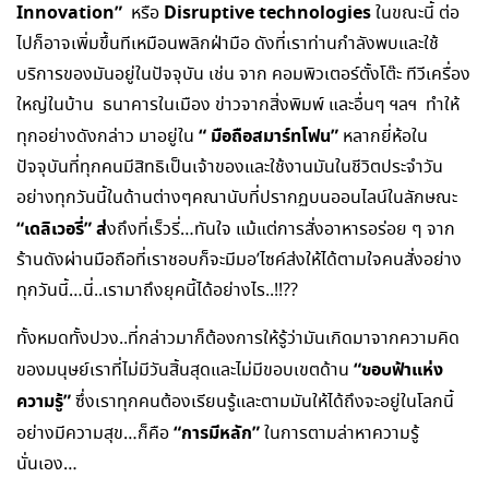
Innovation”
Disruptive technologies
หรือ
ในขณะนี้ ต่อ
ไปก็อาจเพิ่มขึ้นทีเหมือนพลิกฝ่ามือ ดังที่เราท่านกำลังพบและใช้
บริการของมันอยู่ในปัจจุบัน เช่น จาก คอมพิวเตอร์ตั้งโต๊ะ ทีวีเครื่อง
ใหญ่ในบ้าน ธนาคารในเมือง ข่าวจากสิ่งพิมพ์ และอื่นๆ ฯลฯ ทำให้
“ มือถือสมาร์ทโฟน”
ทุกอย่างดังกล่าว มาอยู่ใน
หลากยี่ห้อใน
ปัจจุบันที่ทุกคนมีสิทธิเป็นเจ้าของและใช้งานมันในชีวิตประจำวัน
อย่างทุกวันนี้ในด้านต่างๆคณานับที่ปรากฏบนออนไลน์ในลักษณะ
“เดลิเวอรี่” ส่
งถึงที่เร็วรี่…ทันใจ แม้แต่การสั่งอาหารอร่อย ๆ จาก
ร้านดังผ่านมือถือที่เราชอบก็จะมีมอ’ไซค์ส่งให้ได้ตามใจคนสั่งอย่าง
ทุกวันนี้…นี่..เรามาถึงยุคนี้ได้อย่างไร..!!??
ทั้งหมดทั้งปวง..ที่กล่าวมาก็ต้องการให้รู้ว่ามันเกิดมาจากความคิด
“ขอบฟ้าแห่ง
ของมนุษย์เราที่ไม่มีวันสิ้นสุดและไม่มีขอบเขตด้าน
ความรู้”
ซึ่งเราทุกคนต้องเรียนรู้และตามมันให้ได้ถึงจะอยู่ในโลกนี้
“การมีหลัก”
อย่างมีความสุข…ก็คือ
ในการตามล่าหาความรู้
นั่นเอง…