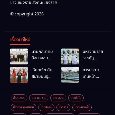
ข่าวเชียงราย สังคมเชียงราย
© copyright 2026
เรื่องมาใหม่
นายกสมาคม
มหาวิทยาลัย
สื่อมวลชน
ราชภัฏ
และนัก
เชียงราย
เวียตเจ็ท ดัน
การประปา
ประชาสัมพันธ์
ร่วมเป็นเจ้า
สนามบินอุ
เดินหน้า
เชียงราย
ภาพพิธี
ดรฯ พร้อม
สถานีผลิตน้ำ
ร่วมใน
บำเพ็ญกุศล
เชื่อมต่อเส้น
แห่งใหม่
กิจกรรมที่
พร้อมน้อม
ทางนานาชาติ
สำนักงาน
สำนึกในพระ
ข่าว มฟล.
ข่าว มร. ชร.
ข่าว อบจ.
ข่าวทั่วไป
การท่องเที่ยว
มหากรุณาธิคุณ
ข่าวท่าอากาศยาน
ข่าวสังคม
ข่าวสาร
ข่าวหน้าหนึ่ง
และกีฬา