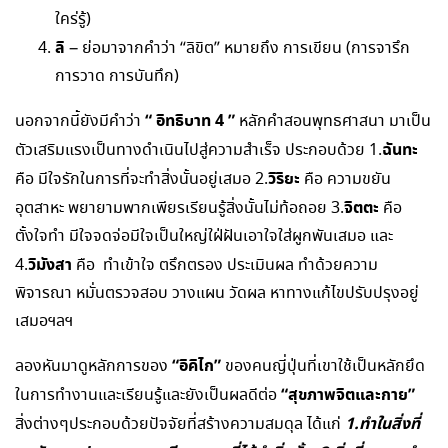
ใคร่รู้)
ลิ
– ย่อมาจากคำว่า “ลิขิต” หมายถึง การเขียน (การจารึก
การวาด การบันทึก)
“ อิทธิบาท 4 ”
นอกจากนี้ยังมีคำว่า
หลักคำสอนพุทธศาสนา มาเป็น
ฉันทะ
ตัวเสริมแรงเป็นทางดำเนินไปสู่ความสำเร็จ ประกอบด้วย 1.
วิริยะ
คือ มีใจรักในการที่จะทำสิ่งนั้นอยู่เสมอ 2.
คือ ความขยัน
จิตตะ
อุตสาหะ พยายามพากเพียรเรียนรู้สิ่งนั้นไม่ท้อถอย 3.
คือ
ตั้งใจทำ มีใจจดจ่อมีใจเป็นใหญ่ใฝ่ฝันเอาใจใส่ผูกพันเสมอ และ
วิมังสา
4.
คือ ทำเข้าใจ ตรึกตรอง ประเมินผล ทำด้วยความ
พิจารณา หมั่นตรวจสอบ วางแผน วัดผล หาทางแก้ไขปรับปรุงอยู่
เสมอฯลฯ
“อิคิไก”
ลองหันมาดูหลักการของ
ของคนญี่ปุ่นที่เขาใช้เป็นหลักยึด
“สุขภาพจิตและกาย”
ในการทำงานและเรียนรู้และยังเป็นผลดีต่อ
1.ทำในสิ่งที่
สิ่งต่างๆประกอบด้วยปัจจัยที่สร้างความสมดุล ได้แก่