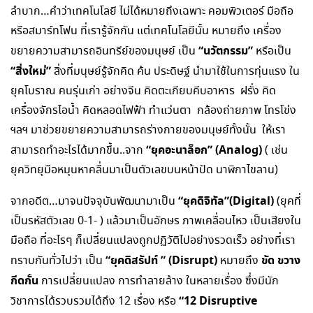
ลำบาก…คำว่าเทคโนโลยี ไม่ได้หมายถึงเฉพาะ คอมพิวเตอร์ มือถือ
หรือสมาร์ทโฟน ที่เรารู้จักกัน แต่เทคโนโลยีนั้น หมายถึง เครื่อง
“นวัตกรรม”
ขยายความสามารถอินทรีย์ของมนุษย์ เป็น
หรือเป็น
“สิ่งใหม่”
สิ่งที่มนุษย์รู้จักคิด ค้น ประดิษฐ์ นำมาใช้ในการทุ่นแรง ใน
ยุคโบราณ คนรุ่นเก่า อย่างจีน คิดตะเกียบคีบอาหาร ฝรั่ง คิด
เครื่องจักรไอน้ำ คิดหลอดไฟฟ้า ทำแว่นตา กล้องถ่ายภาพ โทรโข่ง
ฯลฯ มาช่วยขยายความสามารถร่างกายของมนุษย์ทั้งนั้น ให้เรา
“ยุคอะนาล็อก” (
Analog)
สามารถทำอะไรได้มากขึ้น..จาก
( เช่น
ยุควิทยุมือหมุนหาคลื่นมาเป็นตัวเลขบนหน้าปัด นาฬิกาไขลาน)
“ยุคดิจิทัล”(
Digital)
จากอดีต…มาจนปัจจุบันพัฒนามาเป็น
(ยุคที่
เป็นรหัสตัวเลข 0-1- ) แล้วมาเป็นอักษร ภาพเคลื่อนไหว เป็นเสียงใน
มือถือ ที่อะไรๆ ก็เปลี่ยนแปลงถูกปฏิวัติไปอย่างรวดเร็ว อย่างที่เรา
“ยุคดิสรัปท์ ” (
Disrupt)
ขัด ขวาง
ทราบกันทั่วไปว่า เป็น
หมายถึง
กีดกั้น
การเปลี่ยนแปลง การทำลายล้าง ในหลายเรื่อง ซึ่งมีนัก
“12
Disruptive
วิชาการได้รวบรวมได้ถึง 12 เรื่อง หรือ