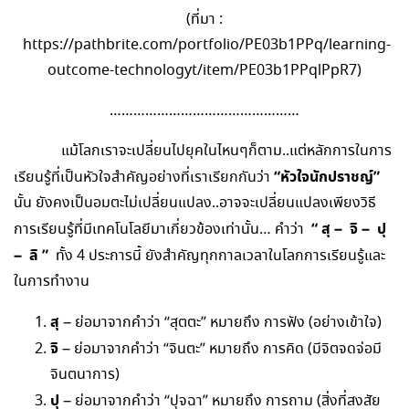
(ที่มา :
https://pathbrite.com/portfolio/PE03b1PPq/learning-
outcome-technologyt/item/PE03b1PPqlPpR7)
…………………………………………
แม้โลกเราจะเปลี่ยนไปยุคในไหนๆก็ตาม..แต่หลักการในการ
“หัวใจนักปราชญ์”
เรียนรู้ที่เป็นหัวใจสำคัญอย่างที่เราเรียกกันว่า
นั้น ยังคงเป็นอมตะไม่เปลี่ยนแปลง..อาจจะเปลี่ยนแปลงเพียงวิธี
“ สุ
– จิ – ปุ
การเรียนรู้ที่มีเทคโนโลยีมาเกี่ยวข้องเท่านั้น… คำว่า
– ลิ ”
ทั้ง 4 ประการนี้ ยังสำคัญทุกกาลเวลาในโลกการเรียนรู้และ
ในการทำงาน
สุ
– ย่อมาจากคำว่า “สุตตะ” หมายถึง การฟัง (อย่างเข้าใจ)
จิ
– ย่อมาจากคำว่า “จินตะ” หมายถึง การคิด (มีจิตจดจ่อมี
จินตนาการ)
ปุ
– ย่อมาจากคำว่า “ปุจฉา” หมายถึง การถาม (สิ่งที่สงสัย