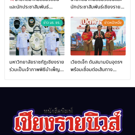
และนักประชาสัมพันธ์
นักประชาสัมพันธ์เชียงราย
เชียงราย ร่วมในงานที่ มฟล.
ร่วมในกิจกรรมที่ สำนักงาน
เปิด “โครงการเสริมสร้างสุข
การท่องเที่ยวและกีฬาจังหวัด
ข่าว มร. ชร.
ข่าวหน้าหนึ่ง
ภาวะพระสงฆ์” ถวายพระกุศล
เชียงราย จัดกิจกรรมอบรม
99 พรรษา สมเด็จพระ
“การพัฒนาศักยภาพผู้
สังฆราช
ประกอบการและเครือข่าย
ธุรกิจ Wellness สู่การ
เติบโตอย่างยั่งยืน (Chiang
มหาวิทยาลัยราชภัฏเชียงราย
เวียตเจ็ท ดันสนามบินอุดรฯ
Rai Wellness Business
ร่วมเป็นเจ้าภาพพิธีบำเพ็ญ
พร้อมเชื่อมต่อเส้นทาง
Academy)”
กุศล พร้อมน้อมสำนึกในพระ
นานาชาติ
มหากรุณาธิคุณ