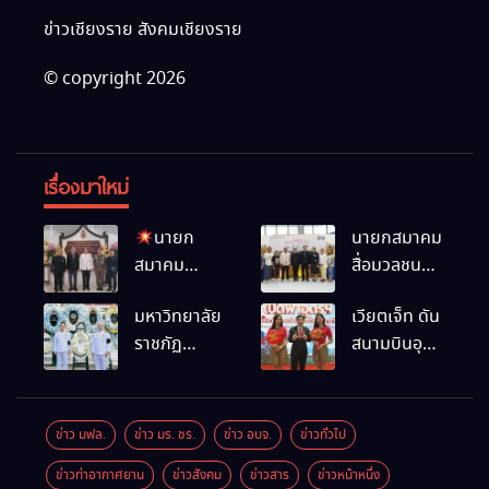
ข่าวเชียงราย สังคมเชียงราย
© copyright 2026
เรื่องมาใหม่
นายก
นายกสมาคม
สมาคม
สื่อมวลชน
สื่อมวลชน
และนัก
มหาวิทยาลัย
เวียตเจ็ท ดัน
และนัก
ประชาสัมพันธ์
ราชภัฏ
สนามบินอุ
ประชาสัมพันธ์
เชียงราย
เชียงราย
ดรฯ พร้อม
เชียงราย
ร่วมใน
ร่วมเป็นเจ้า
เชื่อมต่อเส้น
ร่วมในงานที่
กิจกรรมที่
ภาพพิธี
ทางนานาชาติ
มฟล. เปิด
สำนักงาน
ข่าว มฟล.
ข่าว มร. ชร.
ข่าว อบจ.
ข่าวทั่วไป
บำเพ็ญกุศล
“โครงการ
การท่องเที่ยว
ข่าวท่าอากาศยาน
ข่าวสังคม
ข่าวสาร
ข่าวหน้าหนึ่ง
พร้อมน้อม
เสริมสร้างสุข
และกีฬา