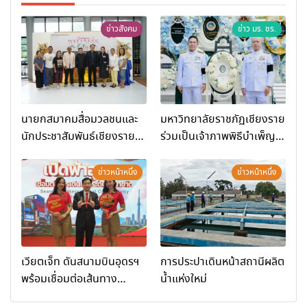
ข่าวสังคม
ข่าว มร. ชร.
นายกสมาคมสื่อมวลชนและ
มหาวิทยาลัยราชภัฏเชียงราย
นักประชาสัมพันธ์เชียงราย
ร่วมเป็นเจ้าภาพพิธีบำเพ็ญ
ร่วมในกิจกรรมที่ สำนักงาน
กุศล พร้อมน้อมสำนึกในพระ
การท่องเที่ยวและกีฬาจังหวัด
มหากรุณาธิคุณ
ข่าวหน้าหนึ่ง
ข่าวหน้าหนึ่ง
เชียงราย จัดกิจกรรมอบรม
“การพัฒนาศักยภาพผู้
ประกอบการและเครือข่าย
ธุรกิจ Wellness สู่การ
เติบโตอย่างยั่งยืน (Chiang
เวียตเจ็ท ดันสนามบินอุดรฯ
การประปาเดินหน้าสถานีผลิต
Rai Wellness Business
พร้อมเชื่อมต่อเส้นทาง
น้ำแห่งใหม่
Academy)”
นานาชาติ