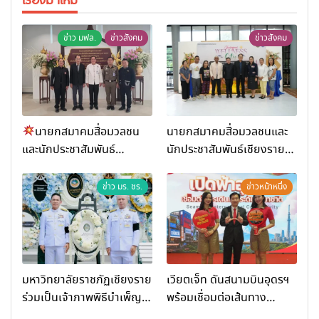
ข่าว มฟล.
ข่าวสังคม
ข่าวสังคม
นายกสมาคมสื่อมวลชน
นายกสมาคมสื่อมวลชนและ
และนักประชาสัมพันธ์
นักประชาสัมพันธ์เชียงราย
เชียงราย ร่วมในงานที่ มฟล.
ร่วมในกิจกรรมที่ สำนักงาน
เปิด “โครงการเสริมสร้างสุข
การท่องเที่ยวและกีฬาจังหวัด
ข่าว มร. ชร.
ข่าวหน้าหนึ่ง
ภาวะพระสงฆ์” ถวายพระกุศล
เชียงราย จัดกิจกรรมอบรม
99 พรรษา สมเด็จพระ
“การพัฒนาศักยภาพผู้
สังฆราช
ประกอบการและเครือข่าย
ธุรกิจ Wellness สู่การ
เติบโตอย่างยั่งยืน (Chiang
มหาวิทยาลัยราชภัฏเชียงราย
เวียตเจ็ท ดันสนามบินอุดรฯ
Rai Wellness Business
ร่วมเป็นเจ้าภาพพิธีบำเพ็ญ
พร้อมเชื่อมต่อเส้นทาง
Academy)”
กุศล พร้อมน้อมสำนึกในพระ
นานาชาติ