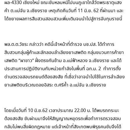
ผล-4330 เชียงใหม่ ขณะขับหลบหนีไปบนภูเขาใกล้วัดพระธาตุแสง
คำ ต.แม่จัน จ.เชียงราย เหตุเกิดคืนวันที่ 11 มิ.ย. 62 ที่ผ่านมา และ
ได้ขยายผลการสืบสวนสอบสวนเพิ่มเติมจนนำไปสู่การจับกุมรายนี้
พล.ต.ต.วัชระ กล่าวว่า คดีนี้เจ้าหน้าที่ตำรวจ บช.ปส. ได้ทำการ
สืบสวนกลุ่มผู้ค้าและลักลอบลำเลียงยาเสพติด กลุ่มขบวนการค้ายา
เสพติด “ผาขาว” ฝั่งตรงกันข้าม อ.แม่ฟ้าหลวง จ.เชียงราย และได้
ประสานการปฏิบัติงานกับหน่วยกำลังในพื้นที่ ฉก.ม. 2 ทำการตั้ง
ด่านตรวจสอบรถยนต์ต้องสงสัย ที่เชื่อว่าอาจนำไปใช้ในการลำเลียง
ยาเสพติดบริเวณดอยอิสระ ต.ศรีค้ำ อ.แม่จัน จ.เชียงราย
โดยเมื่อวันที่ 10 มิ.ย.62 เวลาประมาณ 22.00 น. ได้พบรถกระบะ
ต้องสงสัย ขับผ่านมาจึงให้สัญญาณหยุดรถเพื่อทำการตรวจสอบ
กลับไม่พบสิ่งผิดกฎหมาย แต่เจ้าหน้าที่สังเกตพบพิรุธคนขับจึงได้