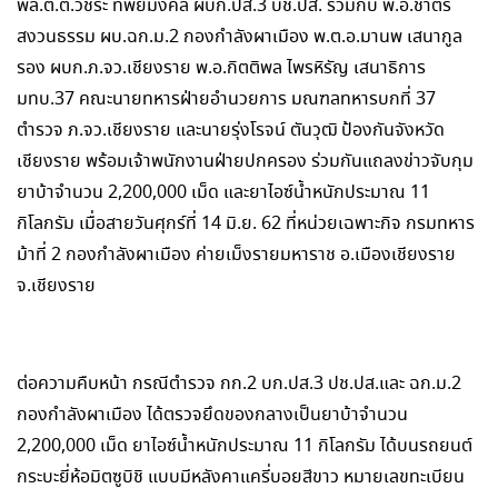
พล.ต.ต.วัชระ ทิพย์มงคล ผบก.ปส.3 บช.ปส. ร่วมกับ พ.อ.ชาตรี
สงวนธรรม ผบ.ฉก.ม.2 กองกำลังผาเมือง พ.ต.อ.มานพ เสนากูล
รอง ผบก.ภ.จว.เชียงราย พ.อ.กิตติพล ไพรหิรัญ เสนาธิการ
มทบ.37 คณะนายทหารฝ่ายอำนวยการ มณฑลทหารบกที่ 37
ตำรวจ ภ.จว.เชียงราย และนายรุ่งโรจน์ ตันวุฒิ ป้องกันจังหวัด
เชียงราย พร้อมเจ้าพนักงานฝ่ายปกครอง ร่วมกันแถลงข่าวจับกุม
ยาบ้าจำนวน 2,200,000 เม็ด และยาไอซ์น้ำหนักประมาณ 11
กิโลกรัม เมื่อสายวันศุกร์ที่ 14 มิ.ย. 62 ที่หน่วยเฉพาะกิจ กรมทหาร
ม้าที่ 2 กองกำลังผาเมือง ค่ายเม็งรายมหาราช อ.เมืองเชียงราย
จ.เชียงราย
ต่อความคืบหน้า กรณีตำรวจ กก.2 บก.ปส.3 ปช.ปส.และ ฉก.ม.2
กองกำลังผาเมือง ได้ตรวจยึดของกลางเป็นยาบ้าจำนวน
2,200,000 เม็ด ยาไอซ์น้ำหนักประมาณ 11 กิโลกรัม ได้บนรถยนต์
กระบะยี่ห้อมิตซูบิชิ แบบมีหลังคาแครี่บอยสีขาว หมายเลขทะเบียน