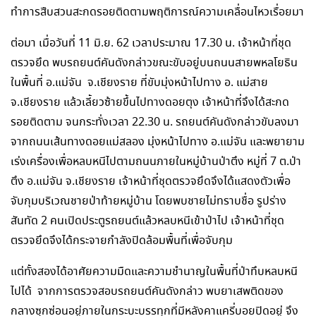
ทำการสืบสวนสะกดรอยติดตามพฤติการณ์ความเคลื่อนไหวเรื่อยมา
ต่อมา เมื่อวันที่ 11 มิ.ย. 62 เวลาประมาณ 17.30 น. เจ้าหน้าที่ชุด
ตรวจยึด พบรถยนต์คันดังกล่าวขณะขับอยู่บนถนนสายพหลโยธิน
ในพื้นที่ อ.แม่จัน จ.เชียงราย ที่ขับมุ่งหน้าไปทาง อ. แม่สาย
จ.เชียงราย แล้วเลี้ยวซ้ายขึ้นไปทางดอยตุง เจ้าหน้าที่จึงได้สะกด
รอยติดตาม จนกระทั่งเวลา 22.30 น. รถยนต์คันดังกล่าวขับลงมา
จากถนนเส้นทางดอยแม่สลอง มุ่งหน้าไปทาง อ.แม่จัน และพยายาม
เร่งเครื่องเพื่อหลบหนีไปตามถนนภายในหมู่บ้านป่าตึง หมู่ที่ 7 ต.ป่า
ตึง อ.แม่จัน จ.เชียงราย เจ้าหน้าที่ชุดตรวจยึดจึงได้แสดงตัวเพื่อ
จับกุมบริเวณชายป่าท้ายหมู่บ้าน โดยพบชายไม่ทราบชื่อ รูปร่าง
สันทัด 2 คนเปิดประตูรถยนต์แล้วหลบหนีเข้าป่าไป เจ้าหน้าที่ชุด
ตรวจยึดจึงได้กระจายกำลังปิดล้อมพื้นที่เพื่อจับกุม
แต่ทั้งสองได้อาศัยความมืดและความชำนาญในพื้นที่ป่าทึบหลบหนี
ไปได้ จากการตรวจสอบรถยนต์คันดังกล่าว พบยาเสพติดของ
กลางซุกซ่อนอยู่ภายในกระบะบรรทุกที่มีหลังคาแครี่บอยปิดอยู่ จึง